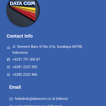
To
Top
Contact Info
Jl. Sememi Baru Vl No 61A, Surabaya 60198,
Indonesia
+6231 751 306 81
+6281 2222 552
+6282 2222 466
Email
helpdesk@datacom.co.id (teknis)