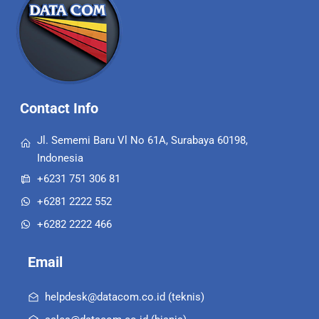
To
Top
Contact Info
Jl. Sememi Baru Vl No 61A, Surabaya 60198,
Indonesia
+6231 751 306 81
+6281 2222 552
+6282 2222 466
Email
helpdesk@datacom.co.id (teknis)