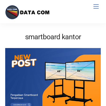
Skip
Men
to
content
smartboard kantor