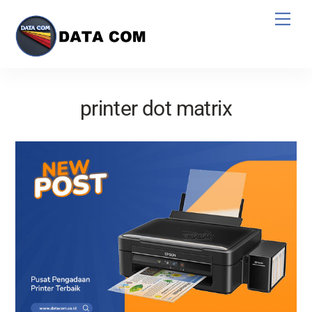
Skip
Men
to
content
printer dot matrix